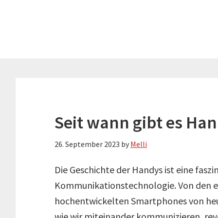
Skip
Skip
to
to
main
primary
content
sidebar
Seit wann gibt es Ha
26. September 2023
by
Melli
Die Geschichte der Handys ist eine faszi
Kommunikationstechnologie. Von den er
hochentwickelten Smartphones von heut
wie wir miteinander kommunizieren, revolu